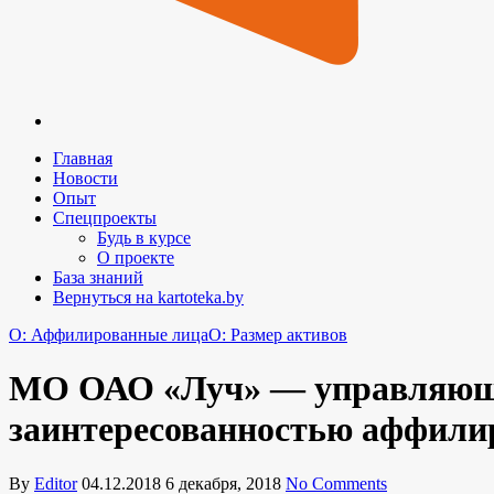
Главная
Новости
Опыт
Спецпроекты
Будь в курсе
О проекте
База знаний
Вернуться на kartoteka.by
O: Аффилированные лица
O: Размер активов
МО ОАО «Луч» — управляющая
заинтересованностью аффили
By
Editor
04.12.2018
6 декабря, 2018
No Comments