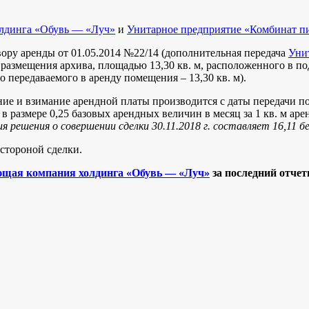
лдинга «Обувь — «Луч»
и
Унитарное предприятие «Комбинат п
вору аренды от 01.05.2014 №22/14 (дополнительная передача
Уни
размещения архива, площадью 13,30 кв. м, расположенного в по
но передаваемого в аренду помещения – 13,30 кв. м).
ние и взимание арендной платы производится с даты передачи п
 размере 0,25 базовых арендных величин в месяц за 1 кв. м ар
 решения о совершении сделки 30.11.2018 г. составляет 16,11 бе
стороной сделки.
щая компания холдинга «Обувь — «Луч»
за последний отче