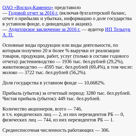
ОАО «Восход-Каменец»
представило
—
Годовой отчет за 2016 г.
(включая бухгалтерский баланс,
отчет о прибылях и убытках, информацию о доле государства
в уставном фонде, о дивидендах и акциях).
—
Аудиторское заключение за 2016 г.
— аудитор
ИП Тельпук
А. П.
Основные виды продукции или виды деятельности, по
которым получено 20 и более % выручки от реализации
товаров, продукции, работ, услуг (только в составе годового
отчета): растениеводство — 1936 тыс. бел.рублей (29,2%),
животноводство — 4595 тыс. бел.рублей (69,4%), в том числе:
молоко — 3722 тыс. бел.рублей (56,2%).
Доля государства в уставном фонде — 10,6682%.
Прибыль (убыток) за отчетный период: 3280 тыс. бел.рублей.
Чистая прибыль (убыток): 449 тыс. бел.рублей.
Количество акционеров, всего — 746,
в т.ч. юридических лиц — 2, из них нерезидентов РБ — 0,
физических лиц — 744, из них нерезидентов РБ — 1.
Среднесписочная численность работающих — 306.