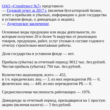
ОАО «Стройтрест №7»
представило
—
Годовой отчет за 2017 г.
(включая бухгалтерский баланс,
отчет о прибылях и убытках, информацию о доле государства
в уставном фонде, о дивидендах и акциях).
—
Аудиторское заключение
.
Основные виды продукции или виды деятельности, по
которым получено 20 и более % выручки от реализации
товаров, продукции, работ, услуг (только в составе годового
отчета): строительно-монтажные работы.
Доля государства в уставном фонде — нет.
Прибыль (убыток) за отчетный период: 8012 тыс. бел.рублей.
Чистая прибыль (убыток): 794 тыс. бел.рублей.
Количество акционеров, всего — 452,
в т.ч. юридических лиц — 3, из них нерезидентов РБ — 0,
физических лиц — 449, из них нерезидентов РБ — 0.
Среднесписочная численность работающих — 1976.
Дивиденды за отчетный период, приходящиеся на 1 простую
акцию (включая налоги) — 5 бел.рублей.