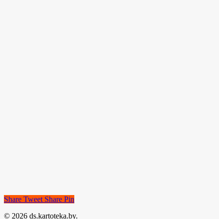
Share
Tweet
Share
Pin
© 2026 ds.kartoteka.by.