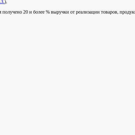
З.
).
олучено 20 и более % выручки от реализации товаров, продукции