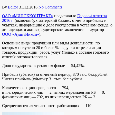
By
Editor
31.12.2016
No Comments
ОАО «МИНСККОНТРАКТ»
представило
Годовой отчет за
2016 г.
(включая бухгалтерский баланс, отчет о прибылях и
убытках, информацию о доле государства в уставном фонде, о
дивидендах и акциях, аудиторское заключение — аудитор
ООО «АудитИнком»
).
Основные виды продукции или виды деятельности, по
которым получено 20 и более % выручки от реализации
товаров, продукции, работ, услуг (только в составе годового
отчета): оптовая торговля.
Доля государства в уставном фонде — 54,42%.
Прибыль (убыток) за отчетный период: 870 тыс. бел.рублей.
Чистая прибыль (убыток): 31 тыс. бел.рублей.
Количество акционеров, всего — 794,
в т.ч. юридических лиц — 2, из них нерезидентов РБ — 0,
физических лиц — 792, из них нерезидентов РБ — 2.
Среднесписочная численность работающих — 110.