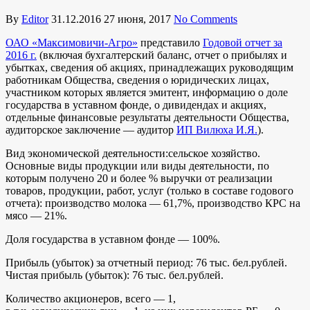
By
Editor
31.12.2016
27 июня, 2017
No Comments
ОАО «Максимовичи-Агро»
представило
Годовой отчет за
2016 г.
(включая бухгалтерский баланс, отчет о прибылях и
убытках, cведения об акциях, принадлежащих руководящим
работникам Общества, сведения о юридических лицах,
участником которых является эмитент, информацию о доле
государства в уставном фонде, о дивидендах и акциях,
отдельные финансовые результаты деятельности Общества,
аудиторское заключение — аудитор
ИП Вилюха И.Я.
).
Вид экономической деятельности:сельское хозяйство.
Основные виды продукции или виды деятельности, по
которым получено 20 и более % выручки от реализации
товаров, продукции, работ, услуг (только в составе годового
отчета): производство молока — 61,7%, производство КРС на
мясо — 21%.
Доля государства в уставном фонде — 100%.
Прибыль (убыток) за отчетный период: 76 тыс. бел.рублей.
Чистая прибыль (убыток): 76 тыс. бел.рублей.
Количество акционеров, всего — 1,