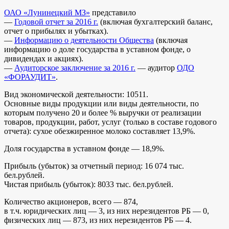
ОАО «Лунинецкий МЗ»
представило
—
Годовой отчет за 2016 г.
(включая бухгалтерский баланс,
отчет о прибылях и убытках).
—
Информацию о деятельности Общества
(включая
информацию о доле государства в уставном фонде, о
дивидендах и акциях).
—
Аудиторское заключение за 2016 г.
— аудитор
ОДО
«ФОРАУДИТ»
.
Вид экономической деятельности: 10511.
Основные виды продукции или виды деятельности, по
которым получено 20 и более % выручки от реализации
товаров, продукции, работ, услуг (только в составе годового
отчета): сухое обезжиренное молоко составляет 13,9%.
Доля государства в уставном фонде — 18,9%.
Прибыль (убыток) за отчетный период: 16 074 тыс.
бел.рублей.
Чистая прибыль (убыток): 8033 тыс. бел.рублей.
Количество акционеров, всего — 874,
в т.ч. юридических лиц — 3, из них нерезидентов РБ — 0,
физических лиц — 873, из них нерезидентов РБ — 4.