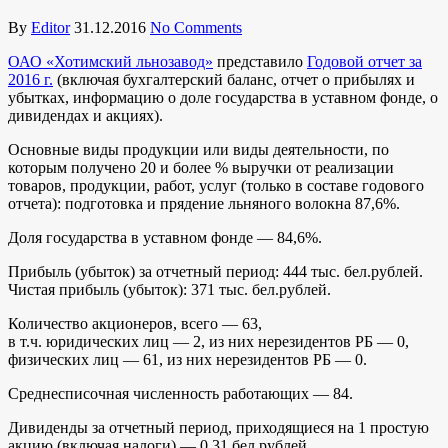
By
Editor
31.12.2016
No Comments
ОАО «Хотимский льнозавод»
представило
Годовой отчет за
2016 г.
(включая бухгалтерский баланс, отчет о прибылях и
убытках, информацию о доле государства в уставном фонде, о
дивидендах и акциях).
Основные виды продукции или виды деятельности, по
которым получено 20 и более % выручки от реализации
товаров, продукции, работ, услуг (только в составе годового
отчета): подготовка и прядение льняного волокна 87,6%.
Доля государства в уставном фонде — 84,6%.
Прибыль (убыток) за отчетный период: 444 тыс. бел.рублей.
Чистая прибыль (убыток): 371 тыс. бел.рублей.
Количество акционеров, всего — 63,
в т.ч. юридических лиц — 2, из них нерезидентов РБ — 0,
физических лиц — 61, из них нерезидентов РБ — 0.
Среднесписочная численность работающих — 84.
Дивиденды за отчетный период, приходящиеся на 1 простую
акцию (включая налоги) — 0,31 бел.рублей.