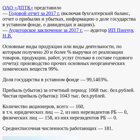
ОАО «ДПТК»
представило
—
Годовой отчет за 2017 г.
(включая бухгалтерский баланс,
отчет о прибылях и убытках, информацию о доле государства
в уставном фонде, о дивидендах и акциях).
—
Аудиторское заключение за 2017 г.
— аудитор
ИП Пинчук
Н.В.
Основные виды продукции или виды деятельности, по
которым получено 20 и более % выручки от реализации
товаров, продукции, работ, услуг (только в составе годового
отчета): производство прочих основных неорганических
химических веществ 99%.
Доля государства в уставном фонде — 99,1403%.
Прибыль (убыток) за отчетный период: 1068 тыс. бел.рублей.
Чистая прибыль (убыток): 1043 тыс. бел.рублей.
Количество акционеров, всего — 160,
в т.ч. юридических лиц — 2, из них нерезидентов РБ — 0,
физических лиц — 158, из них нерезидентов РБ — 0.
Среднесписочная численность работающих — 181.