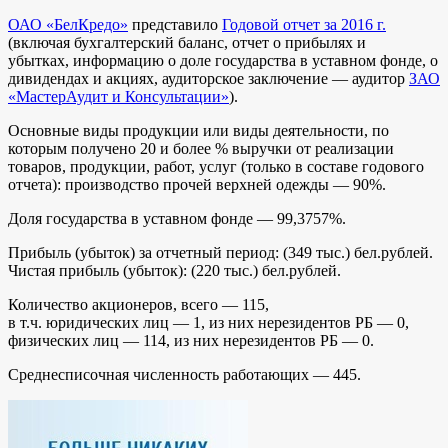
ОАО «БелКредо»
представило
Годовой отчет за 2016 г.
(включая бухгалтерский баланс, отчет о прибылях и
убытках, информацию о доле государства в уставном фонде, о
дивидендах и акциях, аудиторское заключение — аудитор
ЗАО
«МастерАудит и Консультации»
).
Основные виды продукции или виды деятельности, по
которым получено 20 и более % выручки от реализации
товаров, продукции, работ, услуг (только в составе годового
отчета): производство прочей верхней одежды — 90%.
Доля государства в уставном фонде — 99,3757%.
Прибыль (убыток) за отчетный период: (349 тыс.) бел.рублей.
Чистая прибыль (убыток): (220 тыс.) бел.рублей.
Количество акционеров, всего — 115,
в т.ч. юридических лиц — 1, из них нерезидентов РБ — 0,
физических лиц — 114, из них нерезидентов РБ — 0.
Среднесписочная численность работающих — 445.